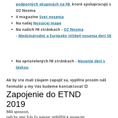
podporných skupinách na FB
, ktoré spolupracujú s
OZ Nosma
V magazíne
Svet nosenia
Na našej
Nosiacej mape
Na našich FB stránkach -
OZ Nosma
-
Medzinárodný a Európsky týždeň nosenia detí SK
Na spriatelených FB stránkach -
Nosenie detí s
láskou
Ak by ste mali záujem zapojiť sa, vyplňte prosím náš
formulár a my Vás budeme kontaktovať 🙂