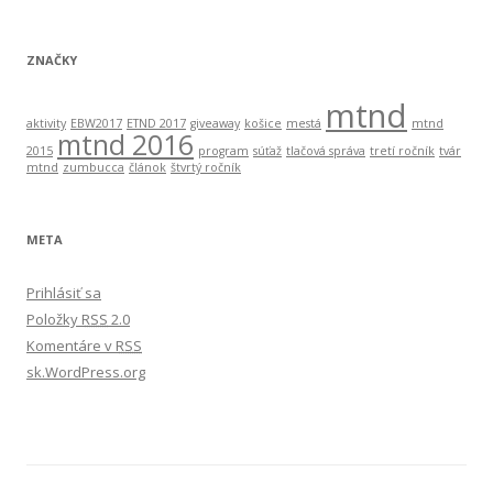
ZNAČKY
mtnd
aktivity
EBW2017
ETND 2017
giveaway
košice
mestá
mtnd
mtnd 2016
2015
program
súťaž
tlačová správa
tretí ročník
tvár
mtnd
zumbucca
článok
štvrtý ročník
META
Prihlásiť sa
Položky
RSS
2.0
Komentáre v
RSS
sk.WordPress.org