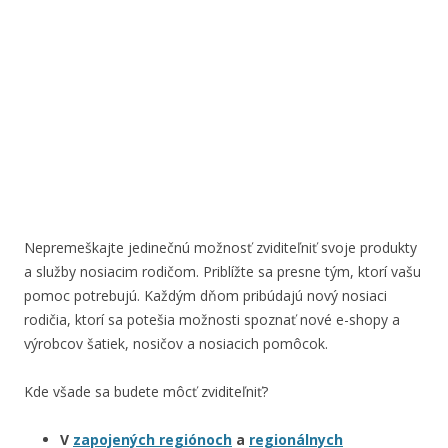
Nepremeškajte jedinečnú možnosť zviditeľniť svoje produkty
a služby nosiacim rodičom. Priblížte sa presne tým, ktorí vašu
pomoc potrebujú. Každým dňom pribúdajú nový nosiaci
rodičia, ktorí sa potešia možnosti spoznať nové e-shopy a
výrobcov šatiek, nosičov a nosiacich pomôcok.
Kde všade sa budete môcť zviditeľniť?
V
zapojených regiónoch
a
regionálnych