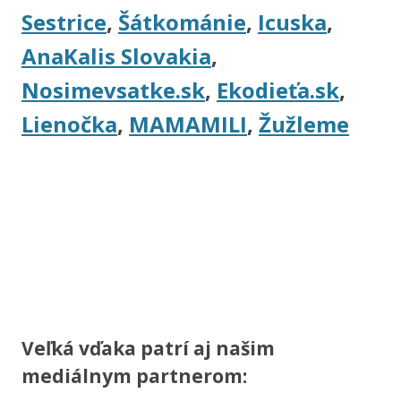
Sestrice
,
Šátkománie
,
Icuska
,
AnaKalis Slovakia
,
Nosimevsatke.sk
,
Ekodieťa.sk
,
Lienočka
,
MAMAMILI
,
Žužleme
Veľká vďaka patrí aj našim
mediálnym partnerom: