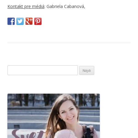
Kontakt pre médiá
: Gabriela Cabanová,
H
ľ
a
d
a
ť
: