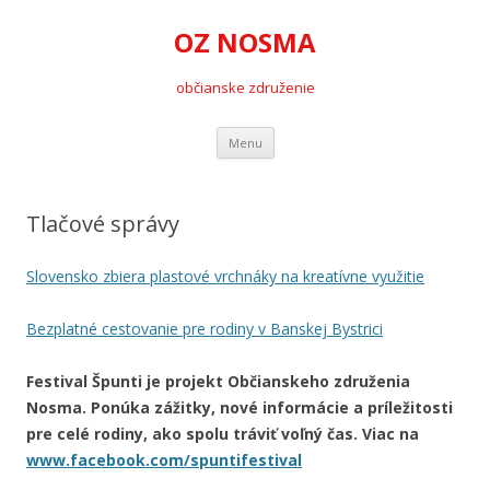
OZ NOSMA
občianske združenie
Preskočiť
Menu
na
obsah
Tlačové správy
Slovensko zbiera plastové vrchnáky na kreatívne využitie
Bezplatné cestovanie pre rodiny v Banskej Bystrici
Festival Špunti je projekt Občianskeho združenia
Nosma. Ponúka zážitky, nové informácie a príležitosti
pre celé rodiny, ako spolu tráviť voľný čas. Viac na
www.facebook.com/spuntifestival