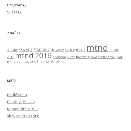
Program
(2)
Súťaž
(2)
ZNAČKY
mtnd
aktivity
EBW2017
ETND 2017
giveaway
košice
mestá
mtnd
mtnd 2016
2015
program
súťaž
tlačová správa
tretí ročník
tvár
mtnd
zumbucca
článok
štvrtý ročník
META
Prihlásiť sa
Položky
RSS
2.0
Komentáre v
RSS
sk.WordPress.org