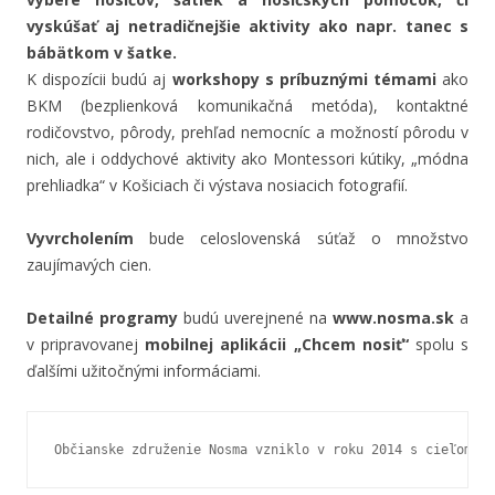
vyskúšať aj netradičnejšie aktivity ako
napr. tanec s
bábätkom v šatke.
K dispozícii budú aj
workshopy s príbuznými témami
ako
BKM (bezplienková komunikačná metóda), kontaktné
rodičovstvo, pôrody, prehľad nemocníc a možností pôrodu v
nich, ale i oddychové aktivity ako Montessori kútiky, „módna
prehliadka“ v Košiciach či výstava nosiacich fotografií.
Vyvrcholením
bude celoslovenská súťaž o množstvo
zaujímavých cien.
Detailné programy
budú uverejnené na
www.nosma.sk
a
v pripravovanej
mobilnej aplikácii „Chcem nosiť“
spolu s
ďalšími užitočnými informáciami.
Občianske združenie Nosma vzniklo v roku 2014 s cieľom p