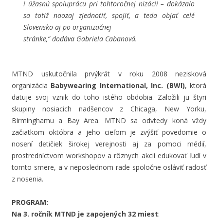
i úžasnú spoluprácu pri tohtoročnej nizácii – dokázalo
sa totiž naozaj zjednotiť, spojiť, a teda objať celé
Slovensko aj po organizačnej
stránke,“ dodáva Gabriela Cabanová.
MTND uskutočnila prvýkrát v roku 2008 nezisková
organizácia
Babywearing International, Inc. (BWI)
, ktorá
datuje svoj vznik do toho istého obdobia. Založili ju štyri
skupiny nosiacich nadšencov z Chicaga, New Yorku,
Birminghamu a Bay Area. MTND sa odvtedy koná vždy
začiatkom októbra a jeho cieľom je zvýšiť povedomie o
nosení detičiek širokej verejnosti aj za pomoci médií,
prostredníctvom workshopov a rôznych akcií edukovať ľudí v
tomto smere, a v neposlednom rade spoločne osláviť radosť
z nosenia.
PROGRAM:
Na 3. ročník MTND je zapojených 32 miest
: