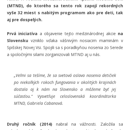
(MTND), do ktorého sa tento rok zapojí rekordných
vyše 32 miest s nabitým programom ako pre deti, tak
aj pre dospelých.
Prvá iniciatíva
a objavenie tejto medzinárodnej akcie
na
Slovensku
vzniklo vďaka vášnivým nosiacim maminám v
Spišskej Novej Vsi. Spojili sa s poradkyňou nosenia zo Serede
a spoločnými silami zorganizovali MTND aj u nás.
„Veľmi sa tešíme, že sa svetová oslava nosenia detičiek
po niekoľkých rokoch fungovania v okolitých krajinách
dostala aj k nám na Slovensko a môžeme byť jej
súčasťou.“ Vysvetľuje celoslovenská koordinátorka
MTND, Gabriela Cabanová.
Druhý ročník
(2014)
nabral na vážnosti. Založila sa