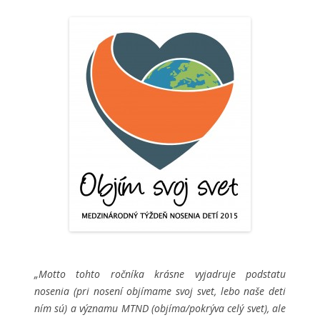
„Motto tohto ročníka krásne vyjadruje podstatu
nosenia (pri nosení objímame svoj svet, lebo naše deti
ním sú) a významu MTND (objíma/pokrýva celý svet), ale