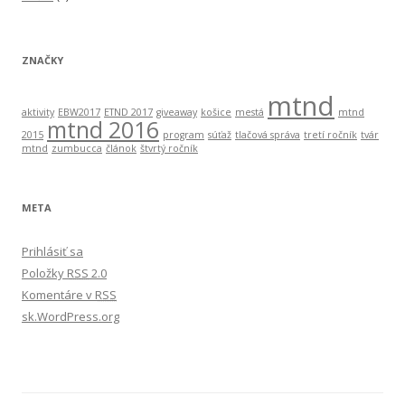
ZNAČKY
mtnd
aktivity
EBW2017
ETND 2017
giveaway
košice
mestá
mtnd
mtnd 2016
2015
program
súťaž
tlačová správa
tretí ročník
tvár
mtnd
zumbucca
článok
štvrtý ročník
META
Prihlásiť sa
Položky
RSS
2.0
Komentáre v
RSS
sk.WordPress.org