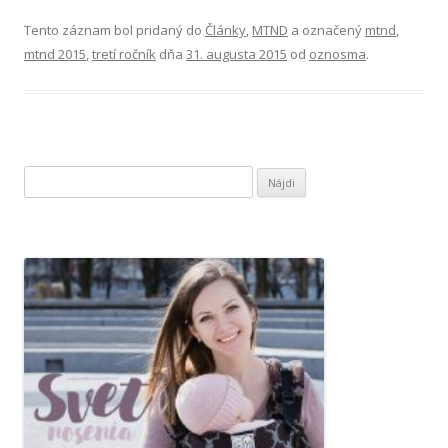
Tento záznam bol pridaný do
Články
,
MTND
a označený
mtnd
,
mtnd 2015
,
tretí ročník
dňa
31. augusta 2015
od
oznosma
.
H
ľ
a
d
a
ť
: