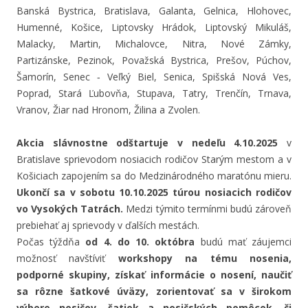
Banská Bystrica, Bratislava, Galanta, Gelnica, Hlohovec,
Humenné, Košice, Liptovsky Hrádok, Liptovský Mikuláš,
Malacky, Martin, Michalovce, Nitra, Nové Zámky,
Partizánske, Pezinok, Považská Bystrica, Prešov, Púchov,
Šamorín, Senec ‐ Veľký Biel, Senica, Spišská Nová Ves,
Poprad, Stará Ľubovňa, Stupava, Tatry, Trenčín, Trnava,
Vranov, Žiar nad Hronom, Žilina a Zvolen.
Akcia slávnostne odštartuje v nedeľu 4.10.2025
v
Bratislave sprievodom nosiacich rodičov Starým mestom a v
Košiciach zapojením sa do Medzinárodného maratónu mieru.
Ukončí sa v sobotu 10.10.2025 túrou nosiacich rodičov
vo Vysokých Tatrách.
Medzi týmito termínmi budú zároveň
prebiehať aj sprievody v ďalších mestách.
Počas týždňa
od 4. do 10. októbra
budú mať záujemci
možnosť navštíviť
workshopy na tému nosenia,
podporné skupiny, získať informácie o nosení, naučiť
sa rôzne šatkové úväzy, zorientovať sa v širokom
výbere nosičov, šatiek a nosičských pomôcok, či