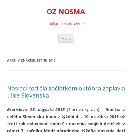
OZ NOSMA
občianske združenie
Preskočiť
Menu
na
obsah
ARCHÍV ZNAČIEK:
MTND 2015
Nosiaci rodičia začiatkom októbra zaplavia
ulice Slovenska
Bratislava, 25. augusta 2015
(Tlačová správa) –
Rodičia z
celého Slovenska budú v týždni 4. ‐ 10. októbra 2015 už
tretí rok oslavovať radosť z nosenia svojich detičiek v
rámci 7. ročníka Medzinárodného týždňa nosenia
detí