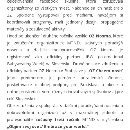
celoslovenská facebook skupina, ktorá združovala
organizátorky zo všetkých miest. Nakoniec sa ich nazbieralo
22. Spoločne vystupovali pred médiami, navzájom si
koordinovali programy, mali jednotný dizajn, propagačné
materiály a zosúladené aktivity.
Hneď po ukončení druhého ročníka vzniklo
OZ Nosma
, ktoré
je združením organizátoriek MTND, aktívnych poradkýň
nosenia a ďalších spolupracovníčok. OZ Nosma je
registrované ako oficiálny partner IBW (International
Babywearing Week) na Slovensku. Druhé nosiace združenie a
oficiálny partner OZ Nosma v Bratislave je
OZ Chcem nosiť
.
Jeho predmetom je primárne poradenská činnosť,
poskytovanie osobnej podpory pre Bratislavu a okolie a
online prostredníctvom rôznych inovatívnych spôsobov aj pre
celé Slovensko.
Obe združenia v spolupráci s ďalšími poradkyňami nosenia a
dobrovoľníkmi organizujú už v maximálnej jednote a
profesionalite
súčasný tretí ročník
MTND s myšlienkou
„Objím svoj svet/
Embrace your world.“