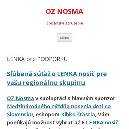
OZ NOSMA
občianske združenie
Preskočiť
Menu
na
obsah
LENKA pre PODPORKU
Sľúbená súťaž o LENKA nosič pre
vašu regionálnu skupinu
OZ Nosma
v spolupráci s hlavným sponzor
Medzinárodného týždňa nosenia detí na
Slovensku
, eshopom
Klbko šťastia
, Vám
ponúkajú možnosť vyhrať až 6
LENKA nosič