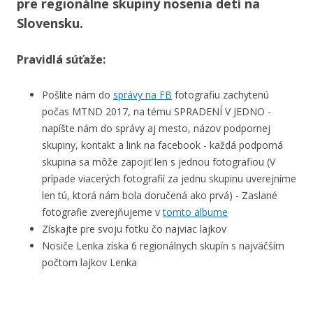
pre regionálne skupiny nosenia detí na
Slovensku.
Pravidlá súťaže:
Pošlite nám do
správy na FB
fotografiu zachytenú
počas MTND 2017, na tému SPRADENÍ V JEDNO -
napíšte nám do správy aj mesto, názov podpornej
skupiny, kontakt a link na facebook - každá podporná
skupina sa môže zapojiť len s jednou fotografiou (V
prípade viacerých fotografií za jednu skupinu uverejníme
len tú, ktorá nám bola doručená ako prvá) - Zaslané
fotografie zverejňujeme v
tomto albume
Získajte pre svoju fotku čo najviac lajkov
Nosiče Lenka získa 6 regionálnych skupín s najväčším
počtom lajkov Lenka