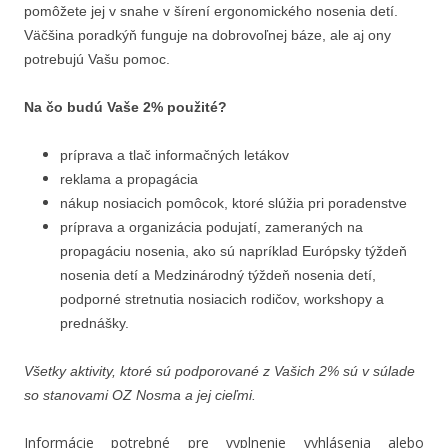
pomôžete jej v snahe v šírení ergonomického nosenia detí.
Väčšina poradkýň funguje na dobrovoľnej báze, ale aj ony
potrebujú Vašu pomoc.
Na čo budú Vaše 2% použité?
príprava a tlač informačných letákov
reklama a propagácia
nákup nosiacich pomôcok, ktoré slúžia pri poradenstve
príprava a organizácia podujatí, zameraných na
propagáciu nosenia, ako sú napríklad Európsky týždeň
nosenia detí a Medzinárodný týždeň nosenia detí,
podporné stretnutia nosiacich rodičov, workshopy a
prednášky.
Všetky aktivity, ktoré sú podporované z Vašich 2% sú v súlade
so stanovami OZ Nosma a jej cieľmi.
Informácie potrebné pre vyplnenie vyhlásenia alebo