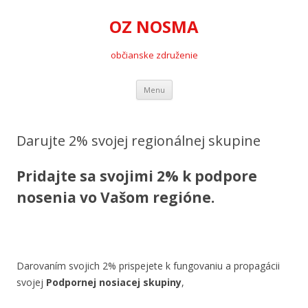
OZ NOSMA
občianske združenie
Preskočiť
Menu
na
obsah
Darujte 2% svojej regionálnej skupine
Pridajte sa svojimi 2% k podpore
nosenia vo Vašom regióne.
Darovaním svojich 2% prispejete k fungovaniu a propagácii
svojej
Podpornej nosiacej skupiny
,