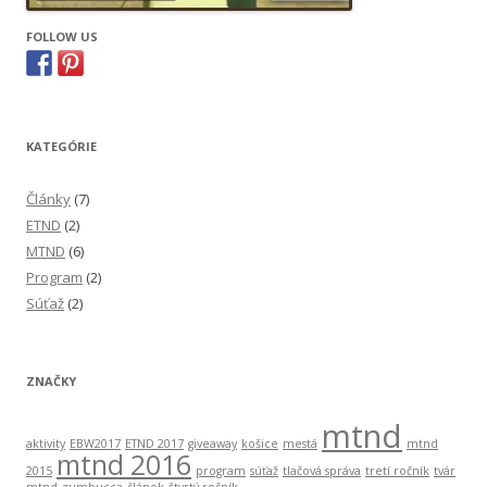
FOLLOW US
KATEGÓRIE
Články
(7)
ETND
(2)
MTND
(6)
Program
(2)
Súťaž
(2)
ZNAČKY
mtnd
aktivity
EBW2017
ETND 2017
giveaway
košice
mestá
mtnd
mtnd 2016
2015
program
súťaž
tlačová správa
tretí ročník
tvár