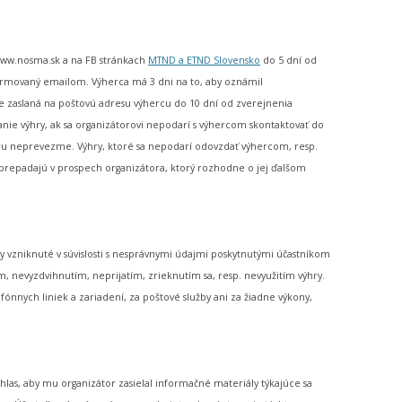
ww.nosma.sk a na FB stránkach
MTND a ETND Slovensko
do 5 dní od
ormovaný emailom. Výherca má 3 dni na to, aby oznámil
e zaslaná na poštovú adresu výhercu do 10 dní od zverejnenia
nie výhry, ak sa organizátorovi nepodarí s výhercom skontaktovať do
hru neprevezme. Výhry, ktoré sa nepodarí odovzdať výhercom, resp.
 prepadajú v prospech organizátora, ktorý rozhodne o jej ďalšom
 vzniknuté v súvislosti s nesprávnymi údajmi poskytnutými účastníkom
m, nevyzdvihnutím, neprijatím, zrieknutím sa, resp. nevyužitím výhry.
ónnych liniek a zariadení, za poštové služby ani za žiadne výkony,
hlas, aby mu organizátor zasielal informačné materiály týkajúce sa