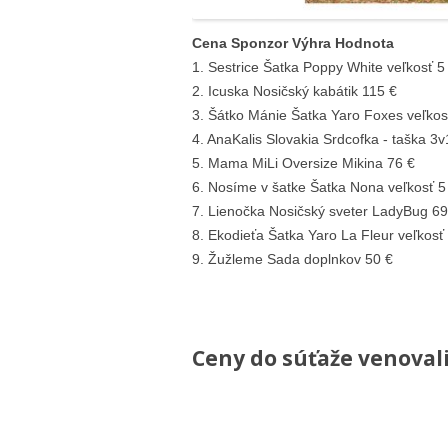
Cena Sponzor Výhra Hodnota
1. Sestrice Šatka Poppy White veľkosť 5
2. Icuska Nosičský kabátik 115 €
3. Šátko Mánie Šatka Yaro Foxes veľkos
4. AnaKalis Slovakia Srdcofka - taška 3v
5. Mama MiLi Oversize Mikina 76 €
6. Nosíme v šatke Šatka Nona veľkosť 5
7. Lienočka Nosičský sveter LadyBug 69
8. Ekodieťa Šatka Yaro La Fleur veľkosť
9. Žužleme Sada doplnkov 50 €
Ceny do súťaže venoval