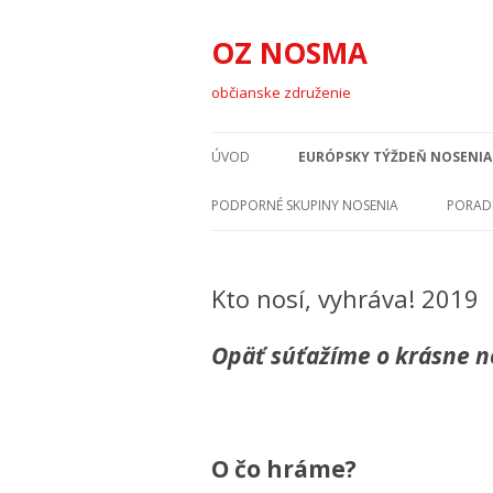
OZ NOSMA
občianske združenie
ÚVOD
EURÓPSKY TÝŽDEŇ NOSENIA 
DARUJTE 2% SVOJEJ REGIONÁLNEJ
KTO NOSÍ, VYHRÁVA! 2019
PODPORNÉ SKUPINY NOSENIA
PORADK
SKUPINE
PARTNERI ETND 2019
BANSKOBYSTRICKÝ KRAJ
ZOZN
O NÁS
NÁŠ TÍM
DETÍ
Kto nosí, vyhráva! 2019
PROGRAM K ETND 2019
BRATISLAVSKÝ KRAJ
KONTAK
KOŠICKÝ KRAJ
Opäť súťažíme o krásne n
NITRIANSKY KRAJ
PREŠOVSKÝ KRAJ
O čo hráme?
TRENČIANSKY KRAJ