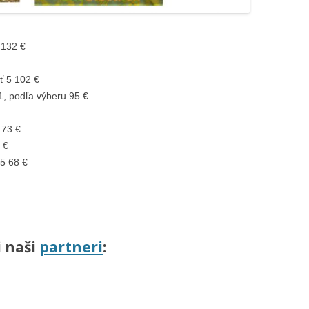
 132 €
ť 5 102 €
1, podľa výberu 95 €
 73 €
 €
 5 68 €
i
naši
partneri
: