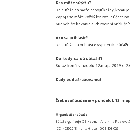
Kto môže súťažiť?
Do súťaže sa môže zapojiť každý, komu je
Zapojiť sa môže každý len raz. Z účasti n
priebeh žrebovania a ich rodinní príslušníc
Ako sa prihlásiť?
Do súťaže sa prihlásite vyplnením
súťažn
Do kedy sa dá súťažiť?
Súťaž končí v nedeľu 12.mája 2019 o 23
Kedy bude žrebovanie?
Žrebovať budeme v pondelok 13. máj
Organizátor súťaže
Súťaž organizuje OZ Nosma, sídlom na Rudlovská c
IČO: 42392748, kontakt: , tel: 0905 103 029