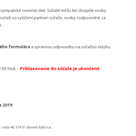
 sympatické nosenie detí. Súťažiť môžu len dospelé osoby.
a súťaži sú vylúčení partneri súťaže, osoby zodpovedné za
i.
ého formulára
a správnou odpoveďou na súťažnú otázku.
:59 hod. -
Prihlasovanie do súťaže je ukončené
a 2019
esta 46, 974 01 Banská Bystrica,