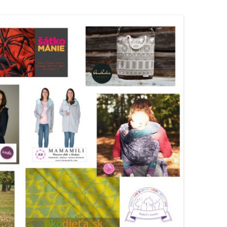
TLAČOVÉ SPRÁVY
FESTIVAL NOS! V BANSKEJ
SÚŤAŽ K ETND 2017
BYSTRICI
PARTNERI ETND 2017
MTND 2016
PROGRAM MTND 2016
TLAČOVÉ SPRÁVY
MEDZINÁRODNÝ TÝŽDEŇ
ŠATKA PRE PODPORKU
NOSENIA DETÍ 2015
PARTNERI MTND 2016
MEDZINÁRODNÝ TÝŽDEŇ
TLAČOVÉ SPRÁVY
NOSENIA DETÍ 2014