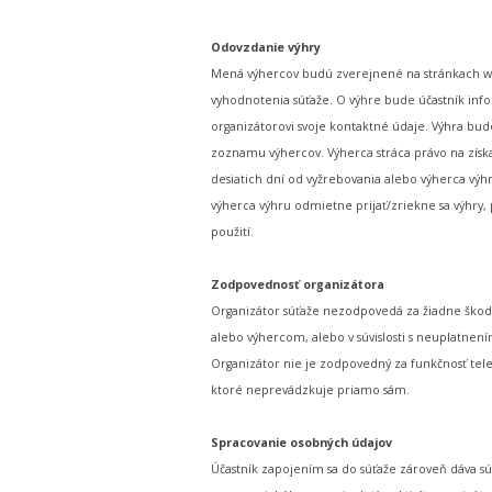
Odovzdanie výhry
Mená výhercov budú zverejnené na stránkach w
vyhodnotenia súťaže. O výhre bude účastník inf
organizátorovi svoje kontaktné údaje. Výhra bud
zoznamu výhercov. Výherca stráca právo na získa
desiatich dní od vyžrebovania alebo výherca vý
výherca výhru odmietne prijať/zriekne sa výhry,
použití.
Zodpovednosť organizátora
Organizátor súťaže nezodpovedá za žiadne škody
alebo výhercom, alebo v súvislosti s neuplatnení
Organizátor nie je zodpovedný za funkčnosť telef
ktoré neprevádzkuje priamo sám.
Spracovanie osobných údajov
Účastník zapojením sa do súťaže zároveň dáva sú