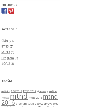
FOLLOW US
KATEGÓRIE
Články
(7)
ETND
(2)
MTND
(6)
Program
(2)
Súťaž
(2)
ZNAČKY
aktivity
EBW2017
ETND 2017
giveaway
košice
mtnd
mtnd
mestá
mtnd 2015
2016
program
súťaž
tlačová správa
tretí