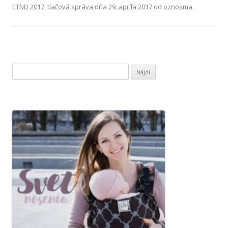
ETND 2017
,
tlačová správa
dňa
29. apríla 2017
od
oznosma
.
H
ľ
a
d
a
ť
: