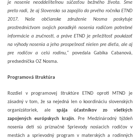
je nosenie neoddeliteľnou súčasťou bežného života. Sme
preto radi, že aj Slovensko sa zapojilo do prvého ročníka ETND
2017. Naše občianske združenie Nosma poskytuje
prostredníctvom svojich poradkýň nosenia rodičom potrebné
informácie a zručnosti, a práve ETND je príležitosť poukázať
na výhody nosenia a jeho prospešnosť nielen pre dieťa, ale aj
pre rodičov a celú rodinu,“
povedala Gabika Cabanová,
predsedníčka OZ Nosma.
Programová štruktúra
Rozdiel v programovej štruktúre ETND oproti MTND je
zásadný v tom, že sa nejedná len o koordináciu slovenských
organizátoriek, ale
spája účastníkov zo všetkých
zapojených európskych krajín
. Pre Medzinárodný týždeň
nosenia detí sú príznačné Sprievody nosiacich rodičov v
mestách a sprievodný program v materských a rodinných