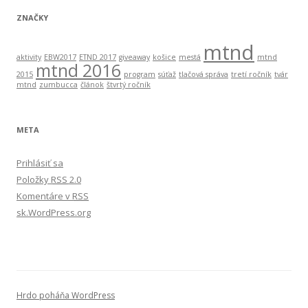
ZNAČKY
mtnd
aktivity
EBW2017
ETND 2017
giveaway
košice
mestá
mtnd
mtnd 2016
2015
program
súťaž
tlačová správa
tretí ročník
tvár
mtnd
zumbucca
článok
štvrtý ročník
META
Prihlásiť sa
Položky
RSS
2.0
Komentáre v
RSS
sk.WordPress.org
Hrdo poháňa WordPress