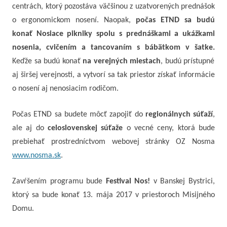
centrách, ktorý pozostáva väčšinou z uzatvorených prednášok
o ergonomickom nosení. Naopak,
počas ETND sa budú
konať Nosiace pikniky spolu s prednáškami a ukážkami
nosenia, cvičením a tancovaním s bábätkom v šatke.
Keďže sa budú konať
na verejných miestach
, budú prístupné
aj širšej verejnosti, a vytvorí sa tak priestor získať informácie
o nosení aj nenosiacim rodičom.
Počas ETND sa budete môcť zapojiť do
regionálnych súťaží
,
ale aj do
celoslovenskej súťaže
o vecné ceny, ktorá bude
prebiehať prostredníctvom webovej stránky OZ Nosma
www.nosma.sk
.
Zavŕšením programu bude
Festival Nos!
v Banskej Bystrici,
ktorý sa bude konať 13. mája 2017 v priestoroch Misijného
Domu.