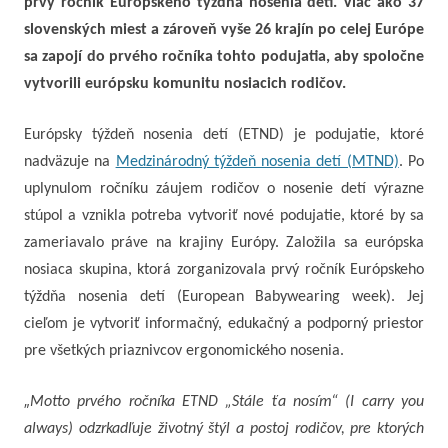
prvý ročník Európskeho týždňa nosenia detí. Viac ako 37
slovenských miest a zároveň vyše 26 krajín po celej Európe
sa zapojí do prvého ročníka tohto podujatia, aby spoločne
vytvorili európsku komunitu nosiacich rodičov.
Európsky týždeň nosenia detí (ETND) je podujatie, ktoré
nadväzuje na
Medzinárodný týždeň nosenia detí (MTND)
. Po
uplynulom ročníku záujem rodičov o nosenie detí výrazne
stúpol a vznikla potreba vytvoriť nové podujatie, ktoré by sa
zameriavalo práve na krajiny Európy. Založila sa európska
nosiaca skupina, ktorá zorganizovala prvý ročník Európskeho
týždňa nosenia detí (European Babywearing week). Jej
cieľom je vytvoriť informačný, edukačný a podporný priestor
pre všetkých priaznivcov ergonomického nosenia.
„
Motto prvého ročníka ETND „Stále ťa nosím“ (I carry you
always) odzrkadľuje životný štýl a postoj rodičov, pre ktorých