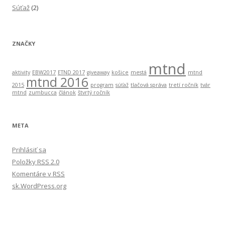
Súťaž
(2)
ZNAČKY
mtnd
aktivity
EBW2017
ETND 2017
giveaway
košice
mestá
mtnd
mtnd 2016
2015
program
súťaž
tlačová správa
tretí ročník
tvár
mtnd
zumbucca
článok
štvrtý ročník
META
Prihlásiť sa
Položky
RSS
2.0
Komentáre v
RSS
sk.WordPress.org